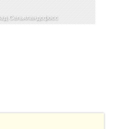
ад Сельяландсфосс