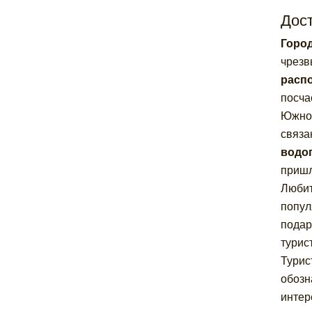
Дос
Город
чрезв
расп
посча
Южное
связа
водо
пришл
Любит
попул
подар
турист
Турис
обозн
интер