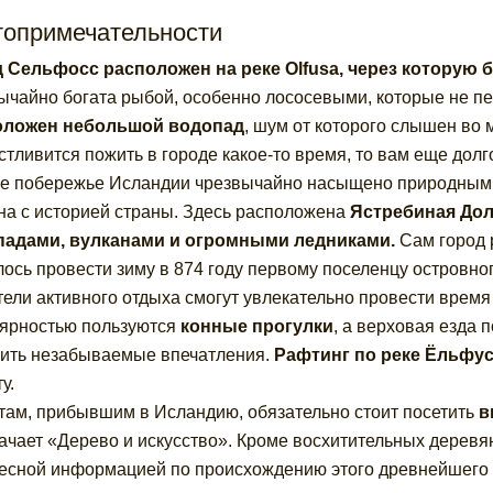
топримечательности
 Сельфосс расположен на реке Olfusa, через которую
ычайно богата рыбой, особенно лососевыми, которые не п
оложен небольшой водопад
, шум от которого слышен во 
стливится пожить в городе какое-то время, то вам еще дол
 побережье Исландии чрезвычайно насыщено природными 
на с историей страны. Здесь расположена
Ястребиная Дол
падами, вулканами и огромными ледниками.
Сам город 
ось провести зиму в 874 году первому поселенцу островног
ели активного отдыха смогут увлекательно провести время
ярностью пользуются
конные прогулки
, а верховая езда 
ить незабываемые впечатления.
Рафтинг по реке Ёльфу
у.
там, прибывшим в Исландию, обязательно стоит посетить
в
ачает «Дерево и искусство». Кроме восхитительных деревя
есной информацией по происхождению этого древнейшего 