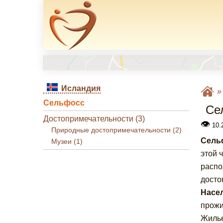
Исландия
Сельфосс
Се
Достопримечательности (3)
👁
10.
Природные достопримечательности (2)
Сельф
Музеи (1)
этой 
распо
досто
Насел
прожи
Жилье