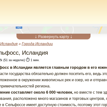
↓
↓
Развернуть карту
»
Исландия
»
Города Исландии
льфосс, Исландия
⏱️
2k (51 за неделю)
1 мин.
осс в Исландии является главным городом в его южно
части государства обязательно должен посетить его, ведь эт
ложенное в окружении живописных рек и озер, но и отправ
примечательностей региона.
ение составляет около 6 000 человек,
но вместе с тем з
вания, расположено много магазинов и торговых центров, о
 в Сельфоссе имеет доступную стоимость, поэтому этот гор