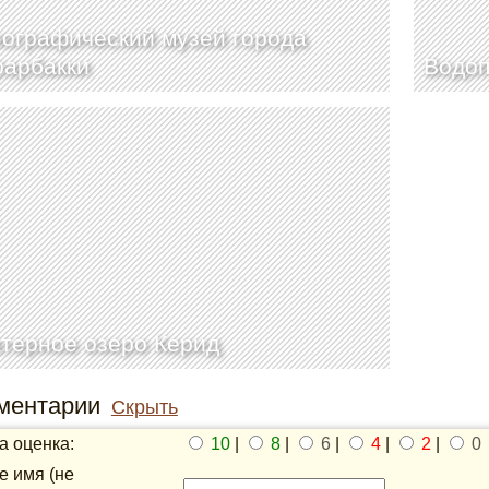
ографический музей города
рарбакки
Водоп
терное озеро Керид
ментарии
Скрыть
 оценка:
10
|
8
|
6
|
4
|
2
|
0
 имя (не