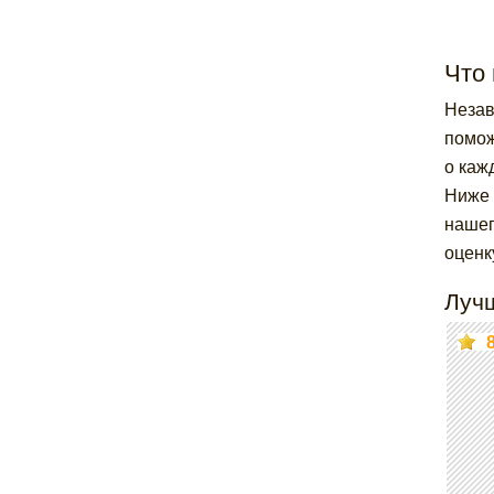
Что
Незав
помож
о каж
Ниже 
нашег
оценк
Луч