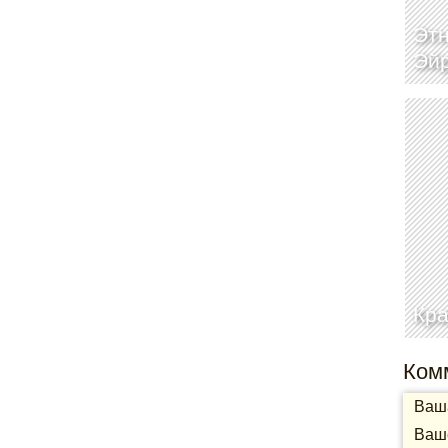
Этн
Эй
Кра
Ком
Ваша
Ваше