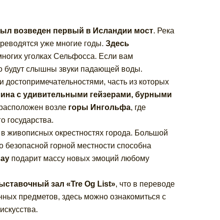
 был возведен первый в Исландии мост
. Река
ереводятся уже многие годы.
Здесь
многих уголках Сельфосса. Если вам
го будут слышны звуки падающей воды.
достопримечательностями, часть из которых
ина с удивительными гейзерами, бурными
расположен возле
горы Ингольфа
, где
о государства.
 в живописных окрестностях города. Большой
по безопасной горной местности способна
сау
подарит массу новых эмоций любому
ыставочный зал «Tre Og List»
, что в переводе
нных предметов, здесь можно ознакомиться с
искусства.