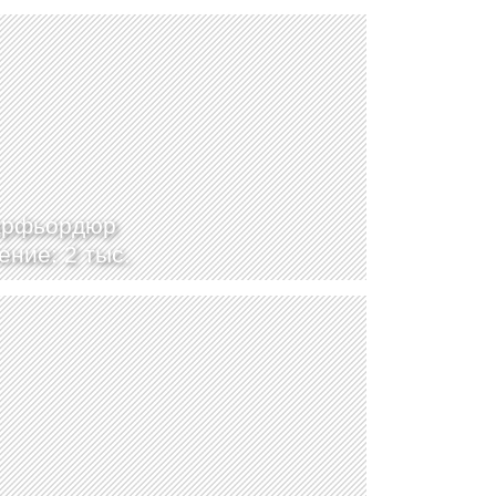
арфьордюр
ение: 2 тыс.