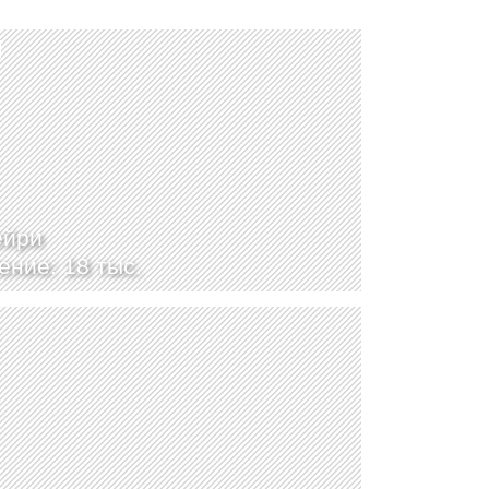
ейри
ение: 18 тыс.