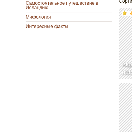
Сорти
Самостоятельное путешествие в
Исландию
Мифология
Интересные факты
Ак
нас