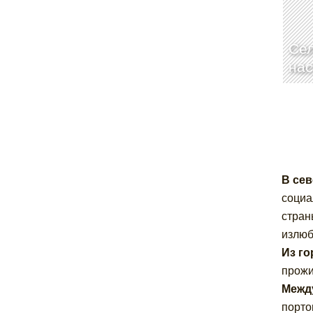
Се
нас
В се
социа
стран
излюб
Из го
прожи
Межд
порто