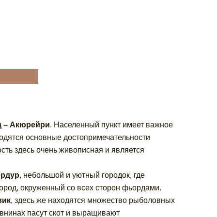
д – Акюрейри
. Населенный пункт имеет важное
ходятся основные достопримечательности
ость здесь очень живописная и является
ёрдур
, небольшой и уютный городок, где
город, окруженный со всех сторон фьордами.
вик
, здесь же находятся множество рыболовных
равнинах пасут скот и выращивают