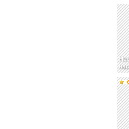
Нес
нас