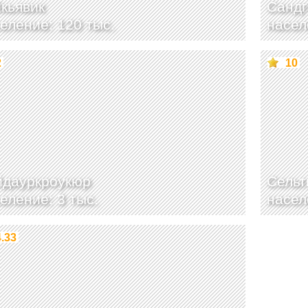
кьявик
Сандг
еление: 120 тыс.
насел
2
10
йдауркроукюр
Сельт
еление: 3 тыс.
насел
4.33