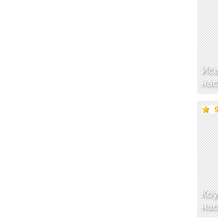
Ис
нас
Ко
нас