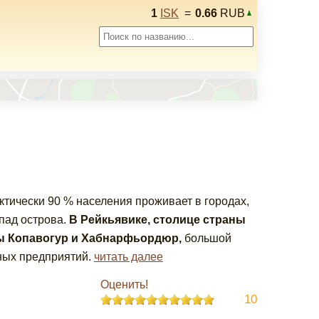
1
ISK
=
0.66
RUB
тически 90 % населения проживает в городах,
пад острова.
В Рейкьявике, столице страны
 Копавогур и Хабнарфьордюр,
большой
ных предприятий.
читать далее
Оценить!
10