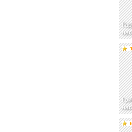
Га
нас
Гри
нас