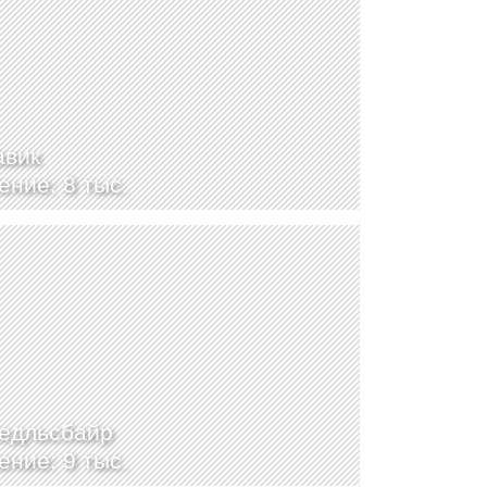
авик
ение: 8 тыс.
едльсбайр
ение: 9 тыс.