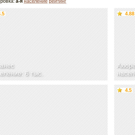
ровка:
а-я
население
рейтинг
4.5
4.88
ранес
Акюр
еление: 6 тыс.
насел
4.5