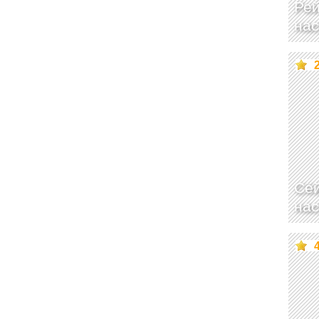
Рей
нас
Сё
нас