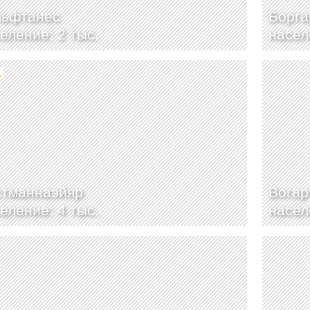
льфтанес
Борга
еление: 2 тыс.
насел
1
стманнаэйяр
Вогар
еление: 4 тыс.
насел