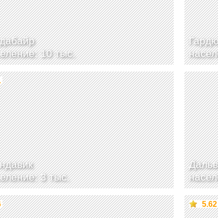
рдабайр
Гард
еление: 10 тыс.
насел
1
ндавик
Дальв
еление: 3 тыс.
насел
6
5.62