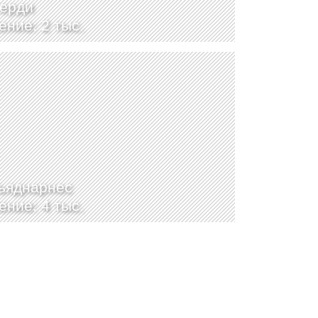
ерди
ение: 2 тыс.
ьяднарнес
ение: 4 тыс.