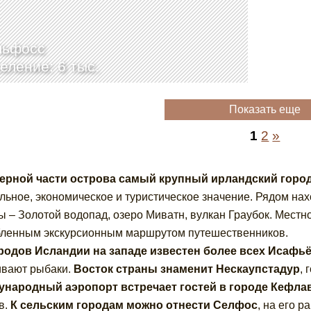
льфосс
еление: 6 тыс.
Показать еще
1
2
»
верной части острова самый крупный ирландский горо
льное, экономическое и туристическое значение. Рядом на
ы – Золотой водопад, озеро Миватн, вулкан Граубок. Местн
ленным экскурсионным маршрутом путешественников.
родов Исландии на западе известен более всех Исафь
вают рыбаки.
Восток страны знаменит Нескаупстадур
, 
ународный аэропорт встречает гостей в городе Кефла
в.
К сельским городам можно отнести Селфос
, на его 