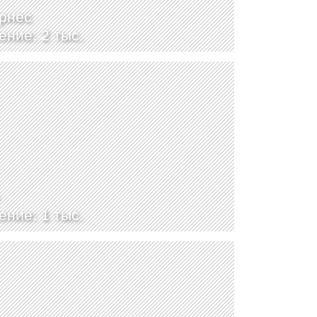
рнес
ение: 2 тыс.
ение: 1 тыс.