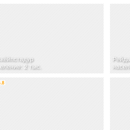
кёйпстадур
Рейд
еление: 2 тыс.
насел
6.8