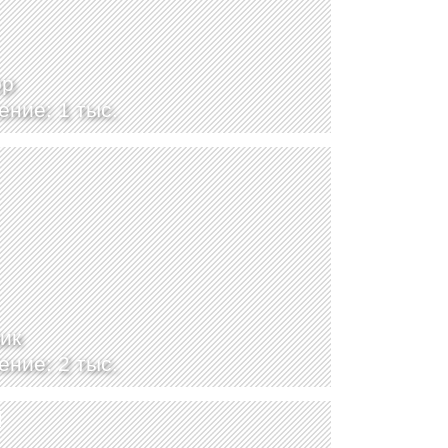
юр
ение: 1 тыс.
ик
ение: 2 тыс.