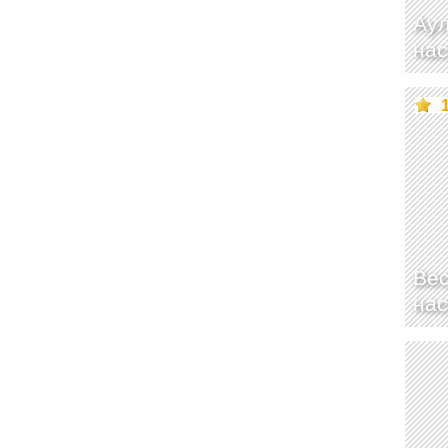
Ау
нас
Ве
нас