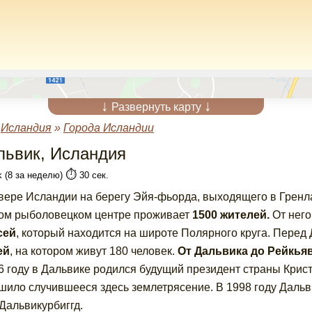
↓
↓
Развернуть карту
»
Исландия
»
Города Исландии
львик, Исландия
⏱️
k (8 за неделю)
30 сек.
вере Исландии на берегу Эйя-фьорда, выходящего в Гренла
ом рыболовецком центре проживает
1500 жителей.
От него
сей
, который находится на широте Полярного круга. Перед
ей
, на котором живут 180 человек.
От Дальвика до Рейкьяв
6 году в Дальвике родился будущий президент страны Крист
шило случившееся здесь землетрясение. В 1998 году Даль
 Дальвикурбиггд.