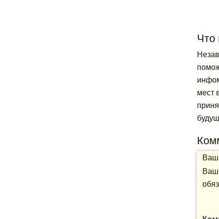
Что 
Незав
помож
инфом
мест 
приня
будущ
Ком
Ваша
Ваше
обяз