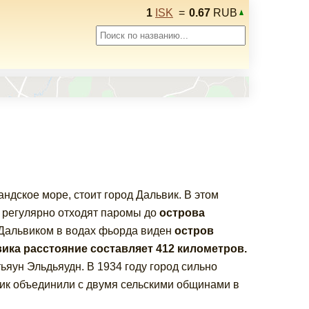
1
ISK
=
0.67
RUB
ндское море, стоит город Дальвик. В этом
 регулярно отходят паромы до
острова
 Дальвиком в водах фьорда виден
остров
ика расстояние составляет 412 километров.
ьяун Эльдьяудн. В 1934 году город сильно
вик объединили с двумя сельскими общинами в