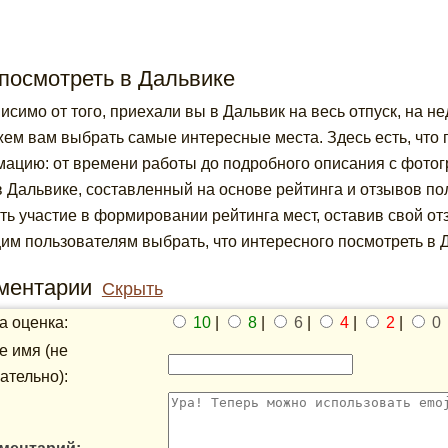
посмотреть в Дальвике
исимо от того, приехали вы в Дальвик на весь отпуск, на не
ем вам выбрать самые интересные места. Здесь есть, что п
ацию: от времени работы до подробного описания с фото
в Дальвике, составленный на основе рейтинга и отзывов п
ть участие в формировании рейтинга мест, оставив свой от
им пользователям выбрать, что интересного посмотреть в 
ментарии
Скрыть
 оценка:
10
|
8
|
6
|
4
|
2
|
0
 имя (не
ательно):