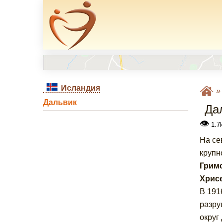
Исландия
Дальвик
Да
👁
1.7
На се
крупн
Грим
Хрис
В 191
разру
округ