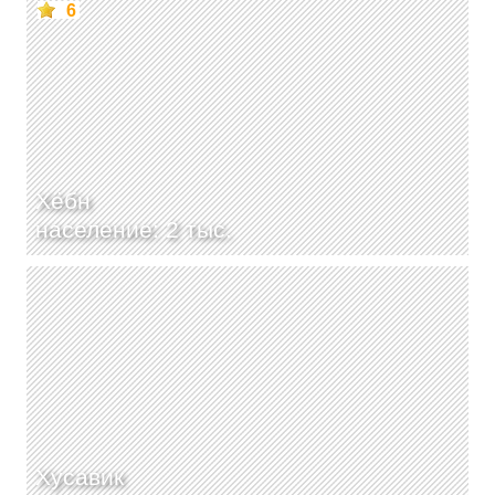
6
Хёбн
население: 2 тыс.
Хусавик