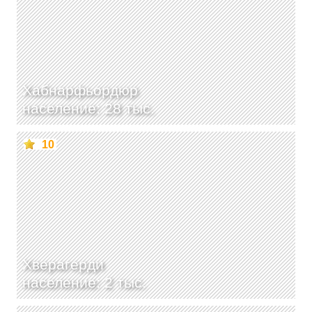
Хабнарфьордюр
население: 28 тыс.
10
Хверагерди
население: 2 тыс.