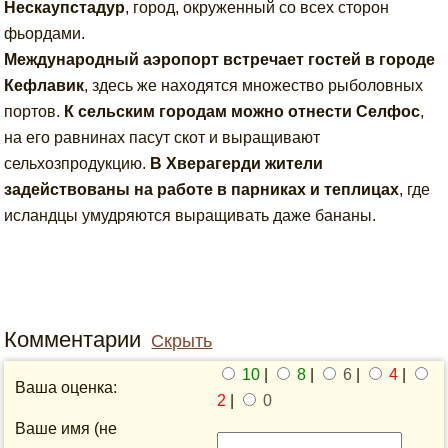
Нескаупстадур
, город, окруженный со всех сторон
фьордами.
Международный аэропорт встречает гостей в городе
Кефлавик
, здесь же находятся множество рыболовных
портов.
К сельским городам можно отнести Селфос
,
на его равнинах пасут скот и выращивают
сельхозпродукцию.
В Хверагерди жители
задействованы на работе в парниках и теплицах
, где
исландцы умудряются выращивать даже бананы.
Комментарии
Скрыть
10
|
8
|
6
|
4
|
Ваша оценка:
2
|
0
Ваше имя (не