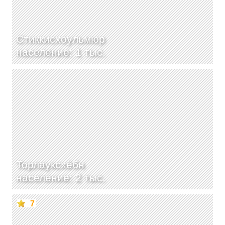
Стиккисхоульмюр
население: 1 тыс.
Торлауксхёбн
население: 2 тыс.
7