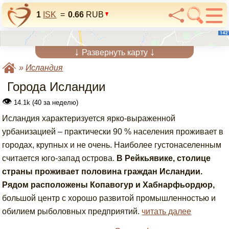
1
ISK
=
0.66
RUB
↓
↓
Развернуть карту
»
Исландия
Города Исландии
👁
14.1k (40 за неделю)
Исландия характеризуется ярко-выраженной
урбанизацией – практически 90 % населения проживает в
городах, крупных и не очень. Наиболее густонаселенным
считается юго-запад острова.
В Рейкьявике, столице
страны проживает половина граждан Исландии.
Рядом расположены Копавогур и Хабнарфьордюр,
большой центр с хорошо развитой промышленностью и
обилием рыболовных предприятий.
читать далее