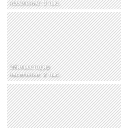
население: 3 тыс.
Эйильсстадир
население: 2 тыс.