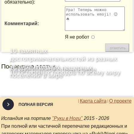
обязательно):
Комментарий:
Я не робот
10 памятных
достопримечательностей из разных
Последние статьи
уголков планеты
10 удивительных пещерных
Самый дорогой отель в мире
10 островных городов по всему миру
поселений в мире
Карта сайта
О проекте
ПОЛНАЯ ВЕРСИЯ
Исландия на портале
"Руки в Ноги"
2015 - 2026
При полной или частичной перепечатке редакционных и
авторских материалов гиперссылка на «RukiVNogi.com»