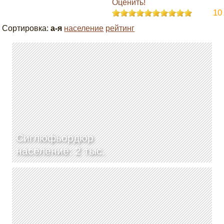
Оценить!
10
Сортировка:
а-я
население
рейтинг
Сиглюфьордюр
население: 2 тыс.