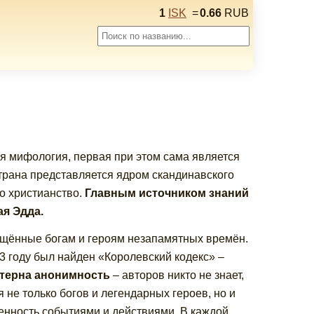
1
ISK
=
0.66
RUB
я мифология, первая при этом сама является
страна представляется ядром скандинавского
о христианство.
Главным источником знаний
ая Эдда.
ящённые богам и героям незапамятных времён.
3 году был найден «Королевский кодекс» –
ктерна анонимность
– авторов никто не знает,
 не только богов и легендарных героев, но и
нность событиями и действиями. В каждой