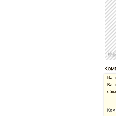
Рей
Ком
Ваша
Ваше
обяз
Ком