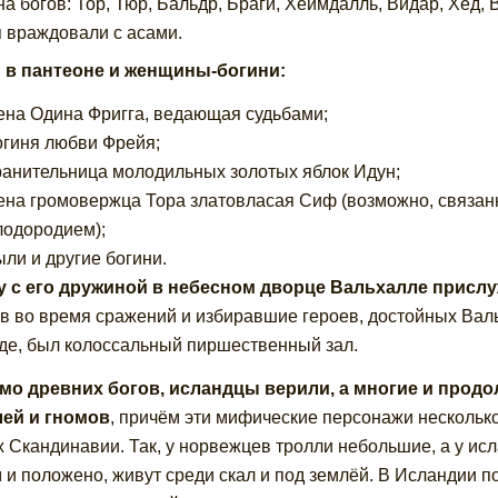
а богов: Тор, Тюр, Бальдр, Браги, Хеймдалль, Видар, Хёд, 
 враждовали с асами.
 в пантеоне и женщины-богини:
ена Одина Фригга, ведающая судьбами;
огиня любви Фрейя;
ранительница молодильных золотых яблок Идун;
ена громовержца Тора златовласая Сиф (возможно, связан
лодородием);
ыли и другие богини.
у с его дружиной в небесном дворце Вальхалле присл
в во время сражений и избиравшие героев, достойных Вал
де, был колоссальный пиршественный зал.
о древних богов, исландцы верили, а многие и прод
ей и гномов
, причём эти мифические персонажи несколько
х Скандинавии. Так, у норвежцев тролли небольшие, а у ис
м и положено, живут среди скал и под землёй. В Исландии