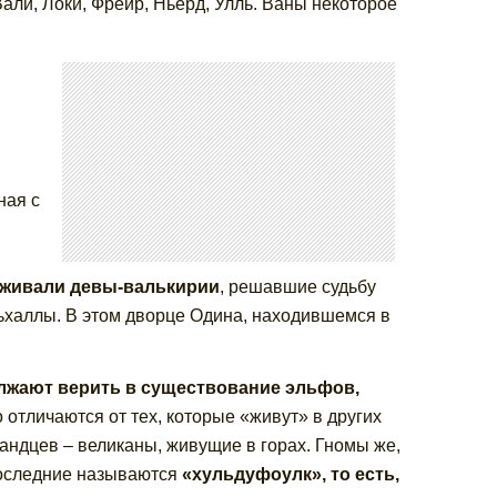
Вали, Локи, Фрейр, Ньёрд, Улль. Ваны некоторое
ная с
уживали девы-валькирии
, решавшие судьбу
ьхаллы. В этом дворце Одина, находившемся в
олжают верить в существование эльфов,
 отличаются от тех, которые «живут» в других
ландцев – великаны, живущие в горах. Гномы же,
 последние называются
«хульдуфоулк», то есть,