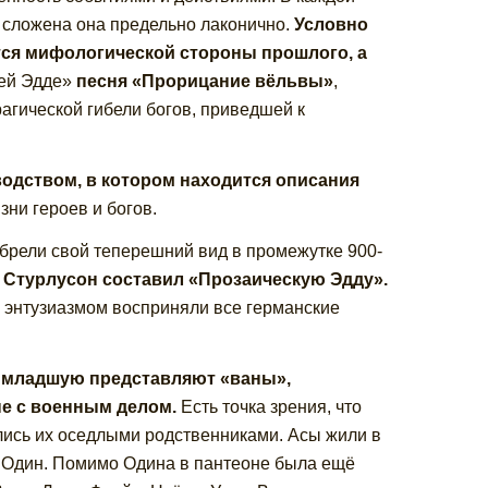
, сложена она предельно лаконично.
Условно
ются мифологической стороны прошлого, а
шей Эдде»
песня «Прорицание вёльвы»
,
агической гибели богов, приведшей к
одством, в котором находится описания
зни героев и богов.
брели свой теперешний вид в промежутке 900-
 Стурлусон составил «Прозаическую Эдду».
с энтузиазмом восприняли все германские
: младшую представляют «ваны»,
ые с военным делом.
Есть точка зрения, что
лись их оседлыми родственниками. Асы жили в
л Один. Помимо Одина в пантеоне была ещё