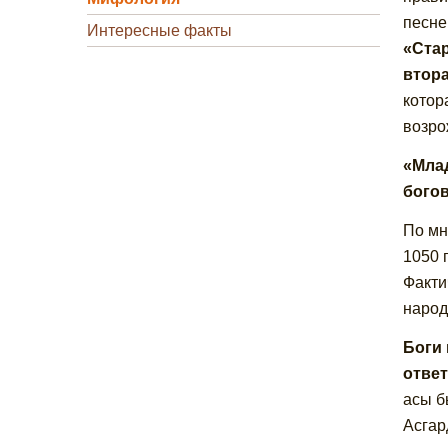
песне
Интересные факты
«Стар
втора
котор
возро
«Мла
богов
По мн
1050 
Факти
народ
Боги 
ответ
асы б
Асгар