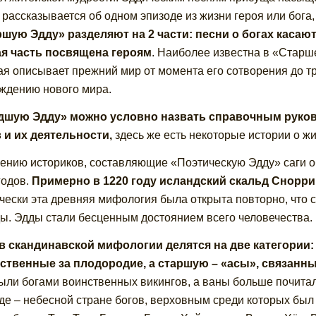
 рассказывается об одном эпизоде из жизни героя или бога
шую Эдду» разделяют на 2 части: песни о богах каса
я часть посвящена героям
. Наиболее известна в «Стар
ая описывает прежний мир от момента его сотворения до тр
ждению нового мира.
дшую Эдду» можно условно назвать справочным руков
 и их деятельности,
здесь же есть некоторые истории о жи
ению историков, составляющие «Поэтическую Эдду» саги о
годов.
Примерно в 1220 году исландский скальд Снорри
чески эта древняя мифология была открыта повторно, что 
ы. Эдды стали бесценным достоянием всего человечества.
в скандинавской мифологии делятся на две категории
ственные за плодородие, а старшую – «асы», связанн
ыли богами воинственных викингов, а ваны больше почита
де – небесной стране богов, верховным среди которых бы