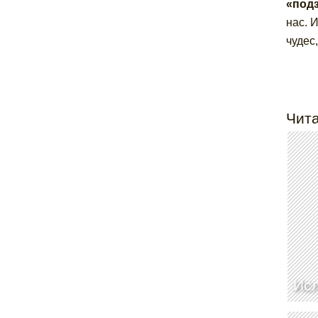
«под
нас. 
чудес
Чита
Ис