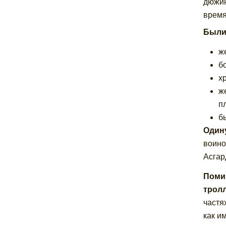
дюжин
время
Были
ж
б
х
ж
п
б
Один
воино
Асгар
Помим
тролл
частя
как и