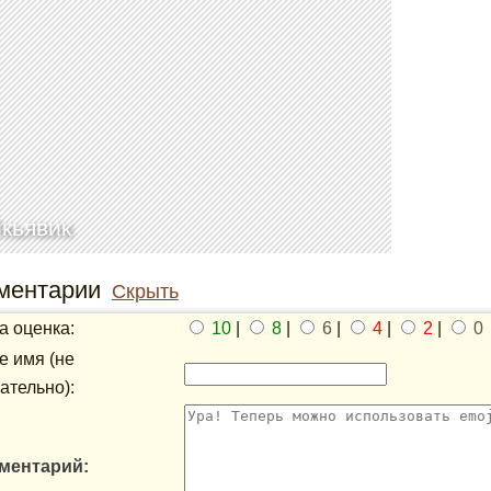
кьявик
ментарии
Скрыть
 оценка:
10
|
8
|
6
|
4
|
2
|
0
 имя (не
ательно):
ментарий: