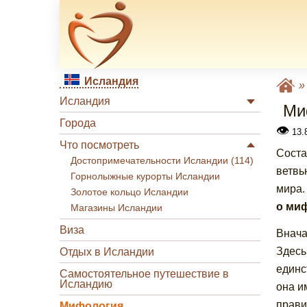
Исландия
Исландия
Ми
Города
👁
13.
Что посмотреть
Соста
Достопримечательности Исландии (114)
ветвь
Горнолыжные курорты Исландии
мира.
Золотое кольцо Исландии
о миф
Магазины Исландии
Виза
Внача
Здесь
Отдых в Исландии
единс
Самостоятельное путешествие в
Исландию
она и
прави
Мифология