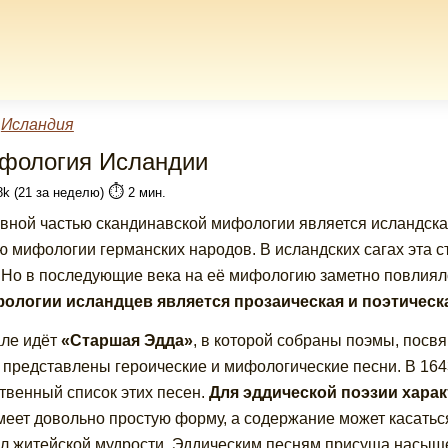
»
Исландия
фология Исландии
⏱️
8k (21 за неделю)
2 мин.
вной частью скандинавской мифологии является исландска
ю мифологии германских народов. В исландских сагах эта 
 Но в последующие века на её мифологию заметно повлиял
ологии исландцев является прозаическая и поэтическ
ле идёт
«Старшая Эдда»
, в которой собраны поэмы, посв
 представлены героические и мифологические песни. В 164
твенный список этих песен.
Для эддической поэзии хара
меет довольно простую форму, а содержание может касаться
л житейской мудрости. Эддическим песням присуща насыще