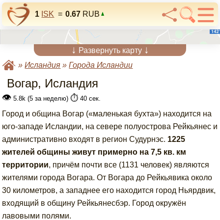
1
ISK
=
0.67
RUB
↓
↓
Развернуть карту
»
Исландия
»
Города Исландии
Вогар, Исландия
👁
⏱️
5.8k (5 за неделю)
40 сек.
Город и община Вогар («маленькая бухта») находится на
юго-западе Исландии, на севере полуострова Рейкьянес и
административно входят в регион Судурнэс.
1225
жителей общины живут примерно на 7,5 кв. км
территории
, причём почти все (1131 человек) являются
жителями города Вогара. От Вогара до Рейкьявика около
30 километров, а западнее его находится город Ньярдвик,
входящий в общину Рейкьянесбэр. Город окружён
лавовыми полями.