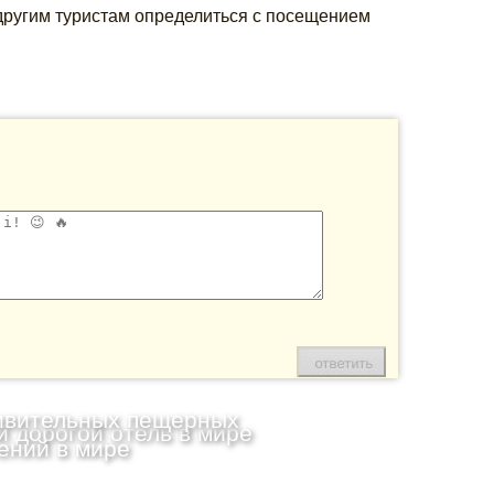
и другим туристам определиться с посещением
ивительных пещерных
 дорогой отель в мире
ений в мире