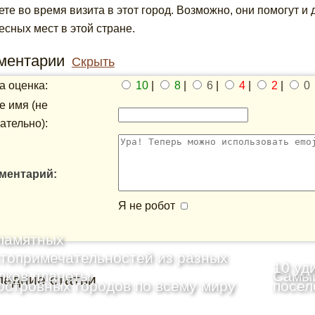
ете во время визита в этот город. Возможно, они помогут 
есных мест в этой стране.
ментарии
Скрыть
 оценка:
10
|
8
|
6
|
4
|
2
|
0
 имя (не
ательно):
ментарий:
Я не робот
памятных
топримечательностей из разных
10 уд
лков планеты
Самый
ледние статьи
островных городов по всему миру
посел