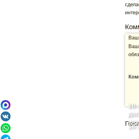
сдела
интер
Ком
Ваша
Ваше
обяз
Ком
10 
дос
уго
Пос
10 