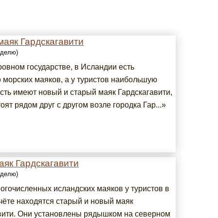
маяк Гардскагавити
еделю)
ровном государстве, в Исландии есть
 морских маяков, а у туристов наибольшую
сть имеют новый и старый маяк Гардскагавити,
оят рядом друг с другом возле городка Гар...»
аяк Гардскагавити
еделю)
огочисленных исландских маяков у туристов в
чёте находятся старый и новый маяк
вити. Они установлены рядышком на северном