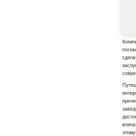
Конеч
погов
сдела
заслу
совре
Путеш
интер
прочи
завед
досто
впеча
этому