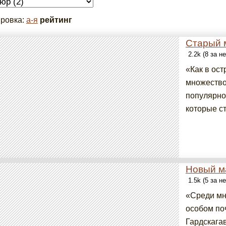
ровка:
а-я
рейтинг
Старый 
2.2k (8 за н
«Как в ост
множество
популярно
которые ст
Новый м
1.5k (5 за н
«Среди мн
особом по
Гардскага