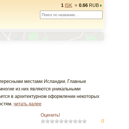
1
ISK
=
0.66
RUB
нтересными местами Исландии. Главные
многие из них являются уникальными
ается в архитектурном оформлении некоторых
остям.
читать далее
Оценить!
0