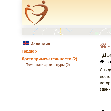
Исландия
Гардюр
До
Достопримечательности (2)
👁
5.6k
Памятники архитектуры (2)
С гид
досто
истор
здани