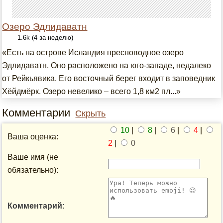
Озеро Эдлидаватн
1.6k (4 за неделю)
«Есть на острове Исландия пресноводное озеро
Эдлидаватн. Оно расположено на юго-западе, недалеко
от Рейкьявика. Его восточный берег входит в заповедник
Хёйдмёрк. Озеро невелико – всего 1,8 км2 пл...»
Комментарии
Скрыть
10
|
8
|
6
|
4
|
Ваша оценка:
2
|
0
Ваше имя (не
обязательно):
Комментарий: