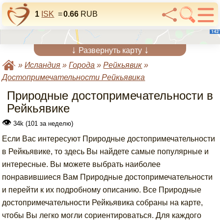
1
ISK
=
0.66
RUB
↓
↓
Развернуть карту
»
Исландия
»
Города
»
Рейкьявик
»
Достопримечательности Рейкьявика
Природные достопримечательности в
Рейкьявике
👁
34k (101 за неделю)
Если Вас интересуют Природные достопримечательности
в Рейкьявике, то здесь Вы найдете самые популярные и
интересные. Вы можете выбрать наиболее
понравившиеся Вам Природные достопримечательности
и перейти к их подробному описанию. Все Природные
достопримечательности Рейкьявика собраны на карте,
чтобы Вы легко могли сориентироваться. Для каждого