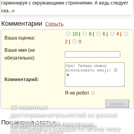
гармонируя с окружающими строениями. А ведь следует
ска...»
Комментарии
Скрыть
10
|
8
|
6
|
4
|
Ваша оценка:
2
|
0
Ваше имя (не
обязательно):
Комментарий:
Я не робот
10 памятных
достопримечательностей из разных
Последние статьи
уголков планеты
10 удивительных пещерных
Самый дорогой отель в мире
10 островных городов по всему миру
поселений в мире