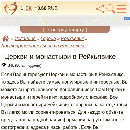
1
ISK
=
0.66
RUB
↓
↓
Развернуть карту
»
Исландия
»
Города
»
Рейкьявик
»
Достопримечательности Рейкьявика
Церкви и монастыри в Рейкьявике
👁
34k (90 за неделю)
Если Вас интересуют Церкви и монастыри в Рейкьявике,
то здесь Вы найдете самые популярные и интересные. Вы
можете выбрать наиболее понравившиеся Вам Церкви и
монастыри и перейти к их подробному описанию. Все
Церкви и монастыри Рейкьявика собраны на карте, чтобы
Вы легко могли сориентироваться. Для каждого объекта
представлена подробная информация на русском языке,
фотографии, адреса и часы работы. Если Вы