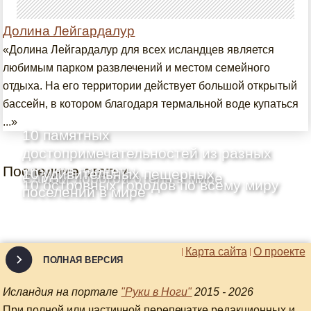
Долина Лейгардалур
«Долина Лейгардалур для всех исландцев является
любимым парком развлечений и местом семейного
отдыха. На его территории действует большой открытый
бассейн, в котором благодаря термальной воде купаться
...»
10 памятных
достопримечательностей из разных
Последние статьи
уголков планеты
10 удивительных пещерных
Самый дорогой отель в мире
10 островных городов по всему миру
поселений в мире
Карта сайта
О проекте
ПОЛНАЯ ВЕРСИЯ
Исландия на портале
"Руки в Ноги"
2015 - 2026
При полной или частичной перепечатке редакционных и