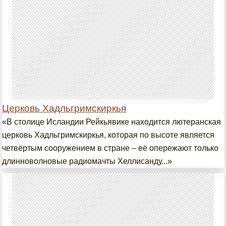
Церковь Хадльгримскиркья
«В столице Исландии Рейкьявике находится лютеранская
церковь Хадльгримскиркья, которая по высоте является
четвёртым сооружением в стране – её опережают только
длинноволновые радиомачты Хеллисанду...»