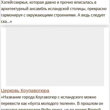
Хатейгскиркья, которая давно и прочно вписалась в
архитектурный ансамбль исландской столицы, прекрасно
гармонируя с окружающими строениями. А ведь следует
ска...»
Церковь Коупавогюра
«Название города Коугавогюр с исландского можно
перевести как «бухта молодого тюленя». В прошлом он
считался пригородом Рейкьявика, но во время Второй