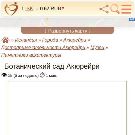
1
ISK
=
0.67
RUB
↓
↓
Развернуть карту
»
Исландия
»
Города
»
Акюрейри
»
Достопримечательности Акюрейри
»
Музеи
»
Памятники архитектуры
Ботанический сад Акюрейри
👁
⏱️
3k (6 за неделю)
1 мин.