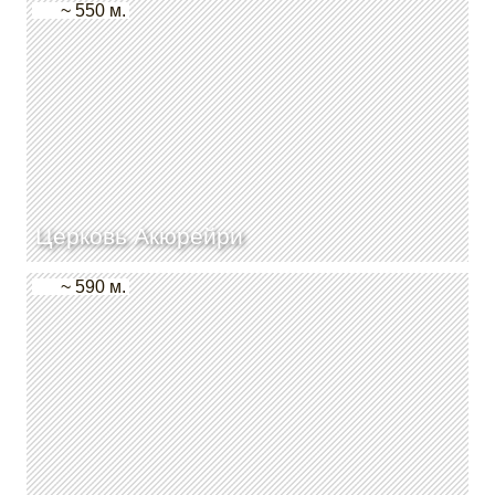
~ 550 м.
Церковь Акюрейри
~ 590 м.