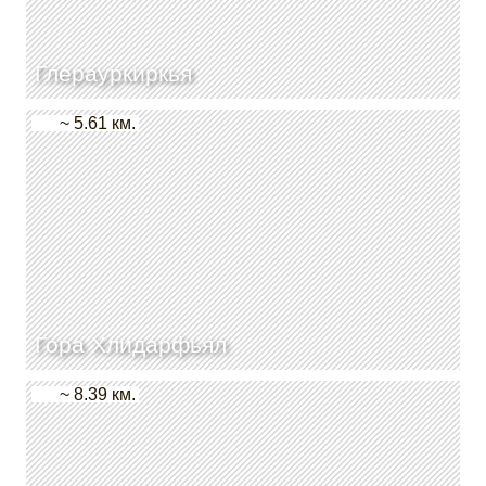
Глерауркиркья
~ 5.61 км.
Гора Хлидарфьял
~ 8.39 км.