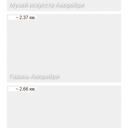
Музей искусств Акюрейри
~ 2.37 км.
Гавань Акюрейри
~ 2.66 км.