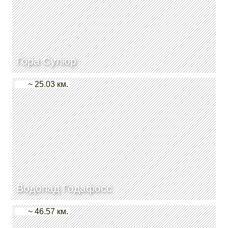
Гора Сулюр
~ 25.03 км.
Водопад Годафосс
~ 46.57 км.