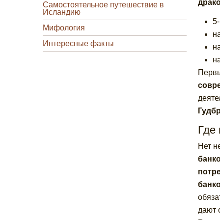
драко
Самостоятельное путешествие в
Исландию
5
Мифология
н
Интересные факты
н
н
Первы
совр
деяте
Гудб
Где 
Нет н
банк
потре
банко
обяза
дают 