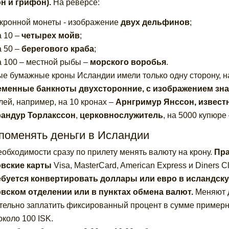
н и грифон).
На реверсе:
-кронной монеты - изображение
двух дельфинов
;
а 10 –
четырех мойв
;
а 50 –
берегового краба
;
а 100 – местной рыбы –
морского воробья
.
е бумажные кроны Исландии имели только одну сторону, на
еменные банкноты двухсторонние, с изображением зн
лей, например, на 10 кронах –
Арнгримур Янссон, извест
рандур Торлакссон
,
церковнослужитель
, на 5000 купюре
поменять деньги в Исландии
еобходимости сразу по прилету менять валюту на крону.
Пра
овские карты
Visa, MasterCard, American Express и Diners C
буется конвертировать доллары или евро в исландскую
вском отделении или в пунктах обмена валют.
Меняют д
тельно заплатить фиксированный процент в сумме примерн
около 100 ISK.