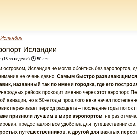
»
Исландия
ропорт Исландии
⏱️
k (15 за неделю)
50 сек.
и островом, Исландия не могла обойтись без аэропортов, да
нимание не очень давно.
Самым быстро развивающимся 
вик, названный так по имени городка, где его построи
народных рейсов проходит именно через этот аэропорт. П
ой авиации, но в 50-е годы прошлого века начал постепенн
вик переживает период расцвета – последние годы поток п
даже признали лучшим в мире аэропортом
, не раз отмеч
ирован, предоставляя все удобства для путешественников.
ростых путешественников, а другой для важных персо