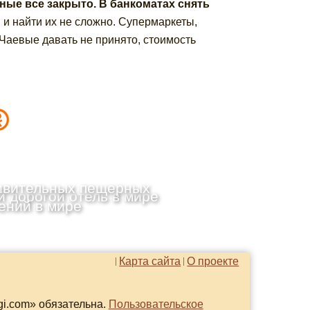
дные все закрыто. В банкоматах снять
, и найти их не сложно. Супермаркеты,
Чаевые давать не принято, стоимость
ивительных пещерных
 дорогой отель в мире
ений в мире
Карта сайта
О проекте
gi.com» обязательна.
Пользовательское