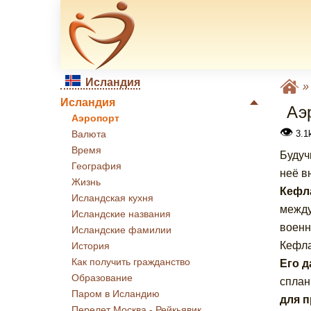
Исландия
Исландия
Аэ
Аэропорт
👁
3.1
Валюта
Время
Будуч
География
неё в
Жизнь
Кефла
Исландская кухня
между
Исландские названия
военн
Исландские фамилии
Кефла
История
Как получить гражданство
Его 
Образование
сплан
Паром в Исландию
для п
Перелет Москва - Рейкьявик