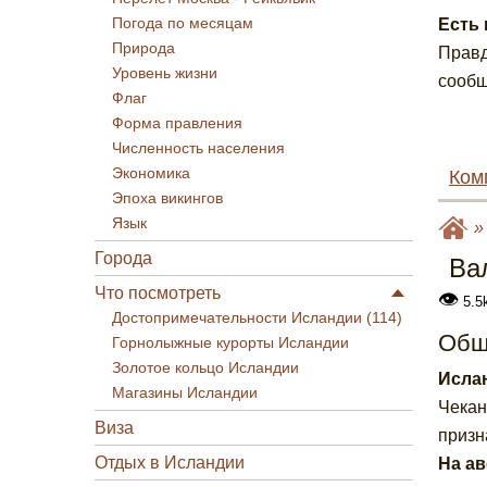
Погода по месяцам
Есть 
Природа
Правд
Уровень жизни
сообщ
Флаг
Форма правления
Численность населения
Экономика
Ком
Эпоха викингов
Язык
Города
Ва
Что посмотреть
👁
5.5
Достопримечательности Исландии (114)
Общ
Горнолыжные курорты Исландии
Золотое кольцо Исландии
Ислан
Магазины Исландии
Чекан
Виза
призн
Отдых в Исландии
На ав