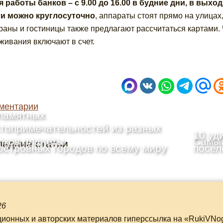
 работы банков – с 9.00 до 16.00 в будние дни, в выхо
ги можно круглосуточно
, аппараты стоят прямо на улицах
раны и гостиницы также предлагают рассчитаться картами. 
живания включают в счет.
ментарии
памятных
топримечательностей из разных
10 уд
лков планеты
Самый
ледние статьи
островных городов по всему миру
посел
26
ционных и авторских материалов гиперссылка на «RukiVNo