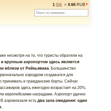
1
ISK
=
0.66
RUB
же несмотря на то, что туристы обратили на
и крупным аэропортом здесь является
ли вблизи от Рейкьявика
. Большинство
ервоначально аэродром создавался для
о принимать и гражданские борты. Сейчас
ассажиров здесь ежегодно возрастает на 20%.
али европейскими наградами. Аэропорт удачно
 В аэровокзале есть
два зала ожидания: один
н.