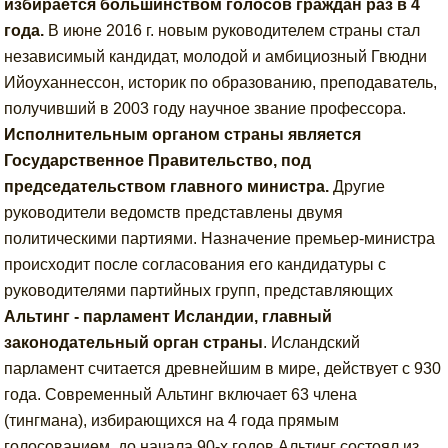
избирается большинством голосов граждан раз в 4
года.
В июне 2016 г. новым руководителем страны стал
независимый кандидат, молодой и амбициозный Гвюдни
Ийоуханнессон, историк по образованию, преподаватель,
получивший в 2003 году научное звание профессора.
Исполнительным органом страны является
Государственное Правительство, под
председательством главного министра.
Другие
руководители ведомств представлены двумя
политическими партиями. Назначение премьер-министра
происходит после согласования его кандидатуры с
руководителями партийных групп, представляющих
Альтинг - парламент Исландии, главный
законодательный орган страны
. Исландский
парламент считается древнейшим в мире, действует с 930
года. Современный Альтинг включает 63 члена
(тингмана), избирающихся на 4 года прямым
голосованием, до начала 90-х годов Альтинг состоял из