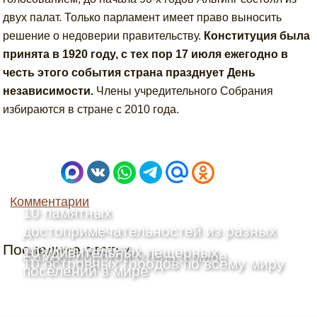
двух палат. Только парламент имеет право выносить
решение о недоверии правительству.
Конституция была
принята в 1920 году, с тех пор 17 июля ежегодно в
честь этого события страна празднует День
независимости.
Члены учредительного Собрания
избираются в стране с 2010 года.
Комментарии
10 памятных
достопримечательностей из разных
Последние статьи
уголков планеты
10 удивительных пещерных
Самый дорогой отель в мире
10 островных городов по всему миру
поселений в мире