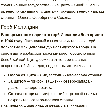
традиционные государственные цвета – синий и белый,
именно их связывают с цветами государственной награды
страны – Ордена Серебряного Сокола.
Герб Исландии
В современном варианте герб Исландии был принят
в 1944 году.
Лаконичный и многозначительный, герб
полностью олицетворяет дух исландского народа. На
синем щите изображен красный крест, обрамленный
белой каймой. Щит удерживают четыре главных
покровителей Исландии, под их ногами течет лава.
Слева от щита
– бык, заступник юго-запада страны;
За щитом
– грифон, защитник северо-запада и
дракон – северо-востока;
Справа от щита
– мифический и грозный великан,
покровитель северо-востока страны.
Все четверо – наиболее уважаемые в Исландии