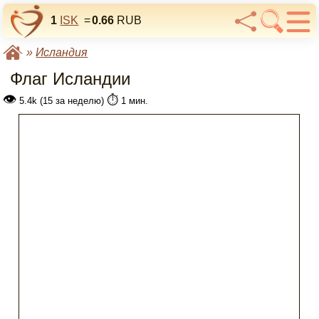
1
ISK
=
0.66
RUB
»
Исландия
Флаг Исландии
👁
⏱️
5.4k (15 за неделю)
1 мин.