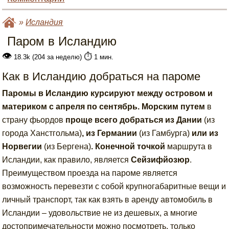
»
Исландия
Паром в Исландию
👁
⏱️
18.3k (204 за неделю)
1 мин.
Как в Исландию добраться на пароме
Паромы в Исландию курсируют между островом и
материком с апреля по сентябрь. Морским путем
в
страну фьордов
проще всего добраться из Дании
(из
города Ханстгольма)
, из Германии
(из Гамбурга)
или из
Норвегии
(из Бергена)
.
Конечной точкой
маршрута в
Исландии, как правило, является
Сейзифйозюр
.
Преимуществом проезда на пароме является
возможность перевезти с собой крупногабаритные вещи и
личный транспорт, так как взять в аренду автомобиль в
Исландии – удовольствие не из дешевых, а многие
достопримечательности можно посмотреть, только