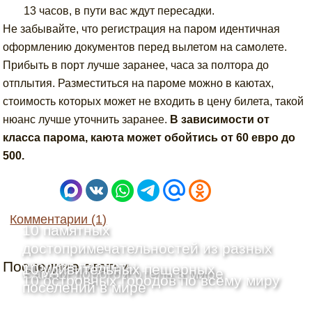
13 часов, в пути вас ждут пересадки.
Не забывайте, что регистрация на паром идентичная
оформлению документов перед вылетом на самолете.
Прибыть в порт лучше заранее, часа за полтора до
отплытия. Разместиться на пароме можно в каютах,
стоимость которых может не входить в цену билета, такой
нюанс лучше уточнить заранее.
В зависимости от
класса парома, каюта может обойтись от 60 евро до
500.
Комментарии (1)
10 памятных
достопримечательностей из разных
Последние статьи
уголков планеты
10 удивительных пещерных
Самый дорогой отель в мире
10 островных городов по всему миру
поселений в мире