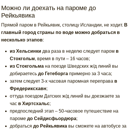
Можно ли доехать на пароме до
Рейкьявика
Прямой паром в Рейкьявик, столицу Исландии, не ходит.
В
главный город страны по воде можно добраться в
несколько этапов
:
из Хельсинки
два раза в неделю следует паром
в
Стокгольм
, время в пути – 16 часов;
из Стокгольма
на поезде Шведских ж/д линий вы
добираетесь
до Гетеборга
примерно за 3 часа;
затем следует 3-х часовая паромная переправа
в
Фредериксхавн
;
оттуда поездом Датских ж/д линий вы доезжаете за
час
в Хиртсхальс
;
предпоследний этап – 50-часовое путешествие на
пароме
до Сейдисфьордюра
;
добраться
до Рейкьявика
вы сможете на автобусе за