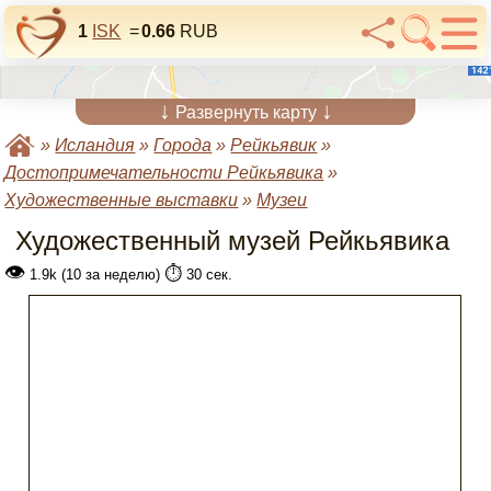
1
ISK
=
0.66
RUB
↓
↓
Развернуть карту
»
Исландия
»
Города
»
Рейкьявик
»
Достопримечательности Рейкьявика
»
Художественные выставки
»
Музеи
Художественный музей Рейкьявика
👁
⏱️
1.9k (10 за неделю)
30 сек.