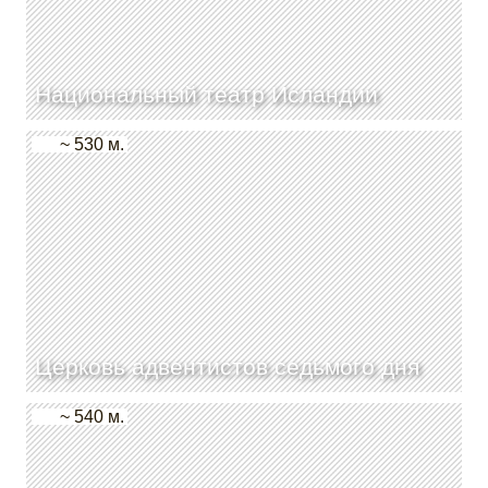
Национальный театр Исландии
~ 530 м.
Церковь адвентистов седьмого дня
~ 540 м.