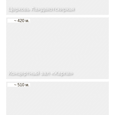
Церковь Ландакотскиркья
~ 420 м.
Концертный зал «Харпа»
~ 510 м.