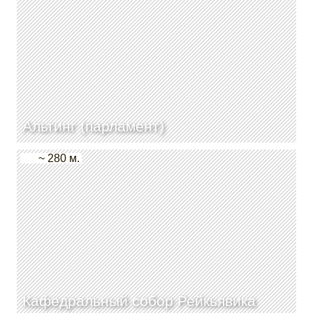
Альтинг (парламент)
~ 280 м.
Кафедральный собор Рейкьявика