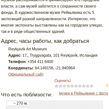
власти, а сам музей заботится о сохранности своего
фонда. В художественном музее Рейкьявика есть 5
экспозиций разной направленности. Интересно, что
многие экспонаты выставлены как на городских улицах,
так и в ряде общественных зданий.
Адрес, часы работы, как добраться
Reykjavik Art Museum
Адрес
:
17,, Tryggvagata, 101 Reykjavík, Исландия
Телефон
:
+354 411 6400
Координаты
:
64.149156
,
-21.940964
Официальный сайт
Оценить!
0
музеи в Рейкьявике с фото
Что есть поблизости:
~ 270 м.