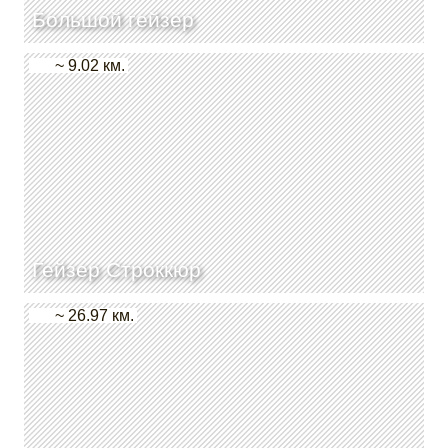
Большой гейзер
~ 9.02 км.
Гейзер Строккюр
~ 26.97 км.