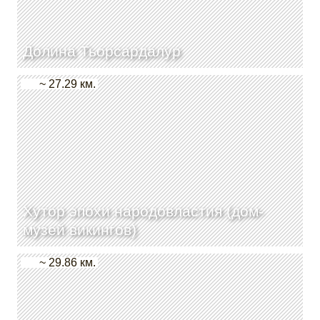
Долина Тьорсардалур
~ 27.29 км.
Хутор эпохи народовластия (дом-
музей викингов)
~ 29.86 км.