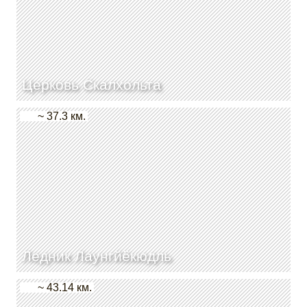
Церковь Скалхольта
~ 37.3 км.
Ледник Лаунгйёкюдль
~ 43.14 км.