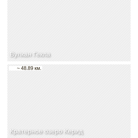
Вулкан Гекла
~ 48.89 км.
Кратерное озеро Керид