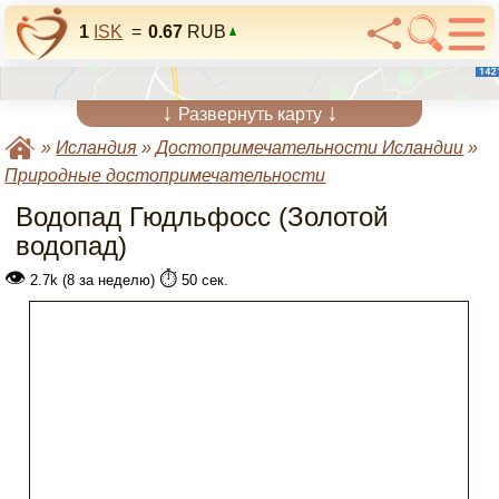
1
ISK
=
0.67
RUB
↓
↓
Развернуть карту
»
Исландия
»
Достопримечательности Исландии
»
Природные достопримечательности
Водопад Гюдльфосс (Золотой
водопад)
👁
⏱️
2.7k (8 за неделю)
50 сек.