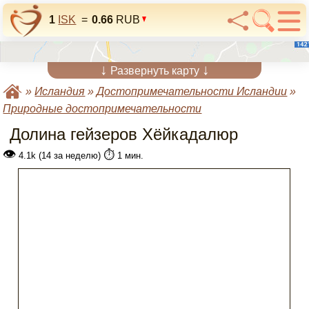
1
ISK
=
0.66
RUB
↓
↓
Развернуть карту
»
Исландия
»
Достопримечательности Исландии
»
Природные достопримечательности
Долина гейзеров Хёйкадалюр
👁
⏱️
4.1k (14 за неделю)
1 мин.