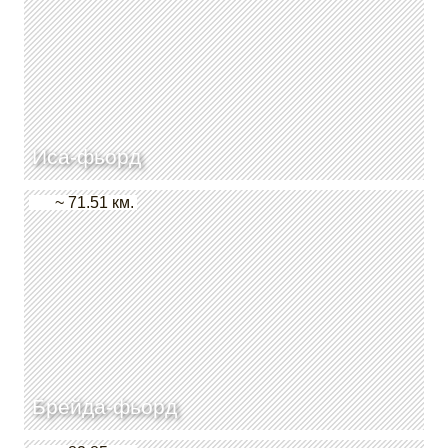
Иса-фьорд
~ 71.51 км.
Брейда-фьорд