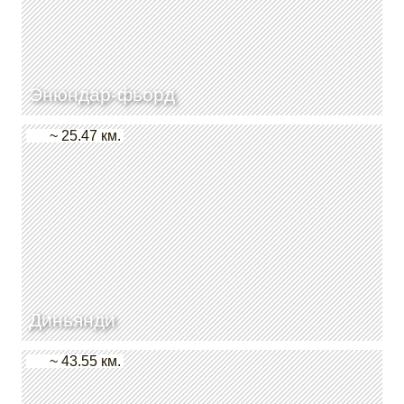
Энюндар-фьорд
~ 25.47 км.
Диньянди
~ 43.55 км.