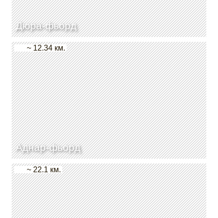
Дюра-фьорд
~ 12.34 км.
Аднар-фьорд
~ 22.1 км.