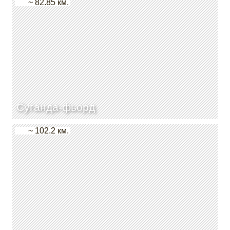
~ 82.85 км.
Суганда-фьорд
~ 102.2 км.