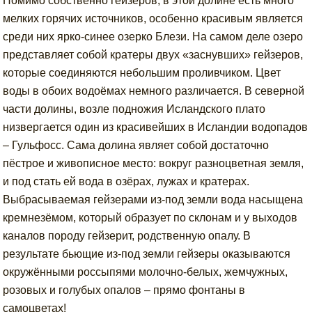
Помимо собственно гейзеров, в этой долине есть много
мелких горячих источников, особенно красивым является
среди них ярко-синее озерко Блези. На самом деле озеро
представляет собой кратеры двух «заснувших» гейзеров,
которые соединяются небольшим проливчиком. Цвет
воды в обоих водоёмах немного различается. В северной
части долины, возле подножия Исландского плато
низвергается один из красивейших в Исландии водопадов
– Гульфосс. Сама долина являет собой достаточно
пёстрое и живописное место: вокруг разноцветная земля,
и под стать ей вода в озёрах, лужах и кратерах.
Выбрасываемая гейзерами из-под земли вода насыщена
кремнезёмом, который образует по склонам и у выходов
каналов породу гейзерит, родственную опалу. В
результате бьющие из-под земли гейзеры оказываются
окружёнными россыпями молочно-белых, жемчужных,
розовых и голубых опалов – прямо фонтаны в
самоцветах!