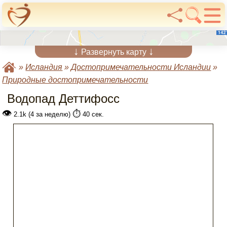
↓
↓
Развернуть карту
»
Исландия
»
Достопримечательности Исландии
»
Природные достопримечательности
Водопад Деттифосс
👁
⏱️
2.1k (4 за неделю)
40 сек.