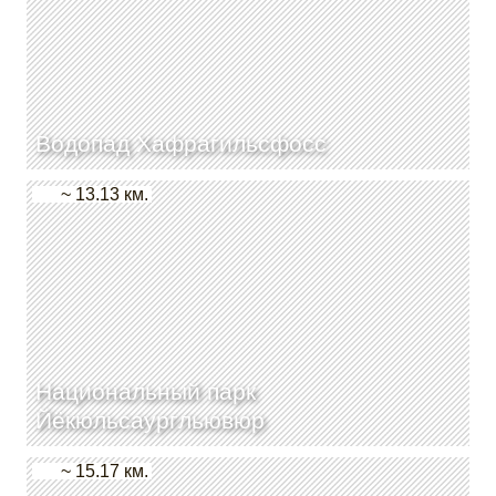
Водопад Хафрагильсфосс
~ 13.13 км.
Национальный парк
Йёкюльсаургльювюр
~ 15.17 км.