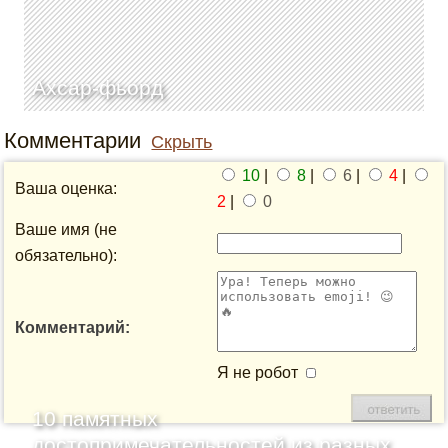
Ахсар-фьорд
Комментарии
Скрыть
10
|
8
|
6
|
4
|
Ваша оценка:
2
|
0
Ваше имя (не
обязательно):
Комментарий:
Я не робот
10 памятных
достопримечательностей из разных