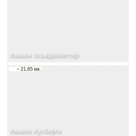
Каньон Хльёдаклеттар
~ 21.65 км.
Каньон Аусбирги