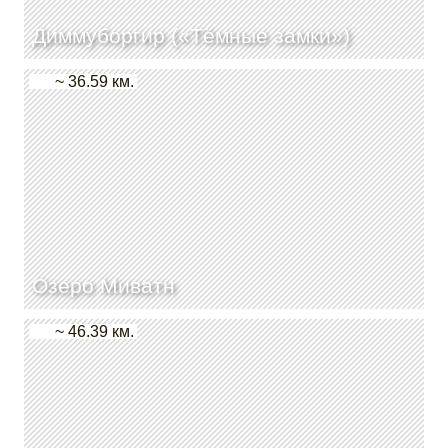
Диммуборгир («Тёмные замки»)
~ 36.59 км.
Озеро Миватн
~ 46.39 км.