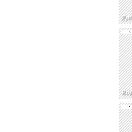
Дим
~
Во
~