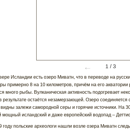
←
1
/
3
вере Исландии есть озеро Миватн, что в переводе на русски
ры примерно 8 на 10 километров, причём на его акватории 
ся много рыбы. Вулканическая активность подогревает неко
в результате остаётся незамерзающей. Озеро соединяется с
 видны залежи самородной серы и горячие источники. На 3
 мощный исландский и даже европейский водопад – Детти
9 году польские археологи нашли возле озера Миватн след