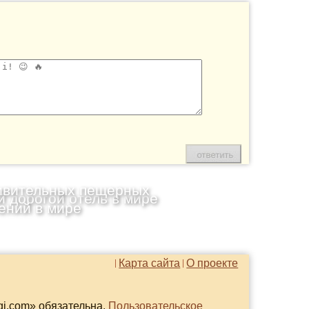
ивительных пещерных
 дорогой отель в мире
ений в мире
Карта сайта
О проекте
gi.com» обязательна.
Пользовательское