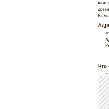
века,
древн
Всеми
Адре
M
А
К
Что 
~