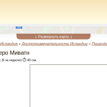
↓
↓
Развернуть карту
»
Исландия
»
Достопримечательности Исландии
»
Природ
еро Миватн
⏱️
k (6 за неделю)
40 сек.