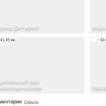
допад Деттифосс
Водоп
 41.45 км.
~ 42.
циональный парк
кюльсаургльювюр
Каньо
ментарии
Скрыть