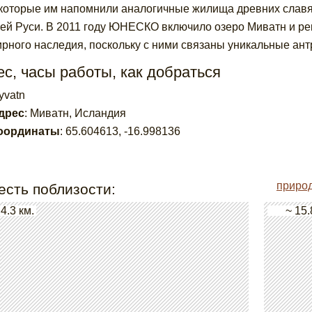
 которые им напомнили аналогичные жилища древних славян
ей Руси. В 2011 году ЮНЕСКО включило озеро Миватн и ре
рного наследия, поскольку с ними связаны уникальные ант
с, часы работы, как добраться
yvatn
дрес
:
Миватн, Исландия
оординаты
:
65.604613
,
-16.998136
природ
есть поблизости:
 4.3 км.
~ 15.