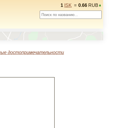
1
ISK
=
0.66
RUB
ные достопримечательности