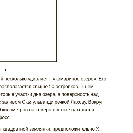
→
й несколько удивляет – «комариное озеро». Его
располагается свыше 50 островков. В нём
торые участки дна озера, а поверхность над
 заливом Скьяульванди речкой Лахсау. Вокруг
0 километров на северо-востоке находится
фосс.
ы квадратной землянки, предположительно X