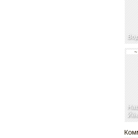
Во
~
На
Йё
Ком