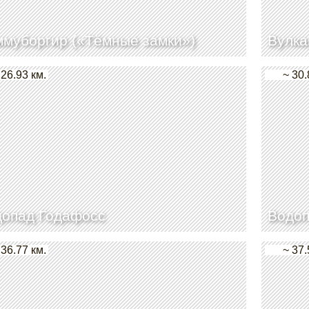
муборгир («Тёмные замки»)
Вулка
 26.93 км.
~ 30.
допад Годафосс
Водоп
 36.77 км.
~ 37.