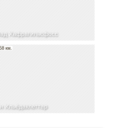
ад Хафрагильсфосс
68 км.
н Хльёдаклеттар