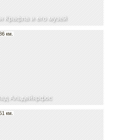
н Крафла и его музей
86 км.
ад Альдейярфос
51 км.